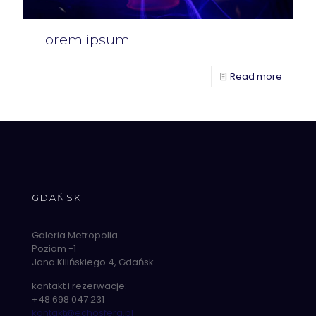
Lorem ipsum
Read more
GDAŃSK
Galeria Metropolia
Poziom -1
Jana Kilińskiego 4, Gdańsk
kontakt i rezerwacje:
+48 698 047 231
kontakt@echosfera.pl