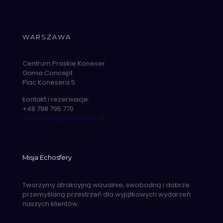
WARSZAWA
Centrum Praskie Koneser
Gama Concept
Plac Konesera 5
kontakt i rezerwacje:
+48 798 795 770
warszawa@echosfera.pl
Misja Echosfery
Tworzymy atrakcyjną wizualnie, swobodną i dobrze
przemyślaną przestrzeń dla wyjątkowych wydarzeń
naszych klientów.